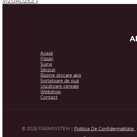
VIZUALIZEZ »
A
Acasă
Păsări
Suine
Silozuri
Bazine stocare apă
Sortatoare de ouă
Uscătoare cereale
Webshop
Contact
© 2026 FARMSYSTEM |
Politica De Confidenţialitate