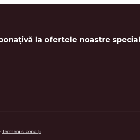
bonațiv
ă la ofertele noastre special
-
Termeni si condi
ţ
ii