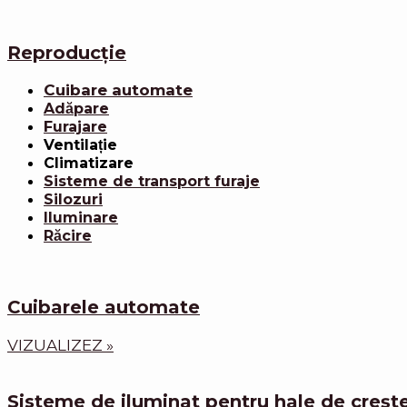
Reproducție
Cuibare automate
Adăpare
Furajare
Ventilație
Climatizare
Sisteme de transport furaje
Silozuri
Iluminare
Răcire
Cuibarele automate
VIZUALIZEZ »
Sisteme de iluminat pentru hale de creșt