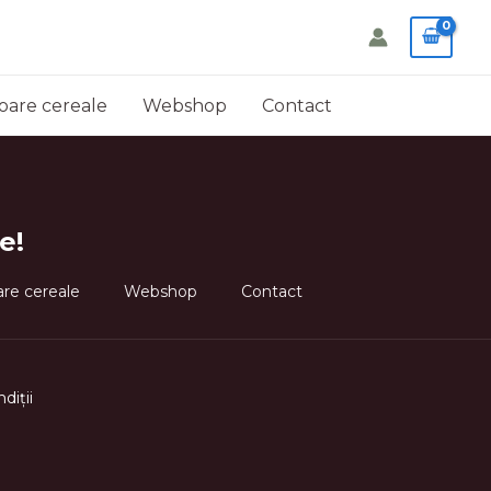
oare cereale
Webshop
Contact
e!
re cereale
Webshop
Contact
ndi
ţ
ii