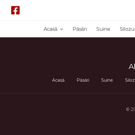
Skip
to
content
Acasă
Păsări
Suine
Silozu
A
Acasă
Păsări
Suine
Siloz
© 2