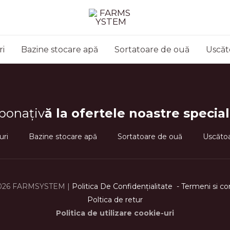
ri
Bazine stocare apă
Sortatoare de ouă
Uscăt
bonațiv
ă la ofertele noastre special
uri
Bazine stocare apă
Sortatoare de ouă
Uscătoa
026 FARMSYSTEM |
Politica De Confidenţialitate
-
Termeni si co
Poltica de retur
Politica de utilizare cookie-uri