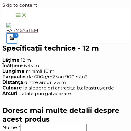
Skip to content
Specificații technice - 12 m
Lățime
12 m
Înălțime
6,45 m
Lungime
minimă 10 m
Tarpaulin
de 600g/m2 sau 900 g/m2
Distanța
dintre arcuri 2,5 m
Culoare
la alegere gri antracit,alb,albastru,verde
Arcuri
tratate prin galvanizare
Doresc mai multe detalii despre
acest produs
Nume
*