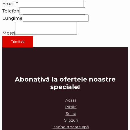
Email
*
Telefon
Lungime
Mesaj
Trimiteti
Abonațiv
ă la ofertele noastre
speciale!
Acasă
Păsări
Suine
Silozuri
Bazine stocare apă