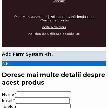
Contact
© 2026 FARMSYSTEM |
Politica De Confidenţialitate
-
Termeni si condi
ţ
ii
Poltica de retur
Politica de utilizare cookie-uri
Add Farm System Kft.
Add
Doresc mai multe detalii despre
acest produs
Nume
*
Email
*
Telefon