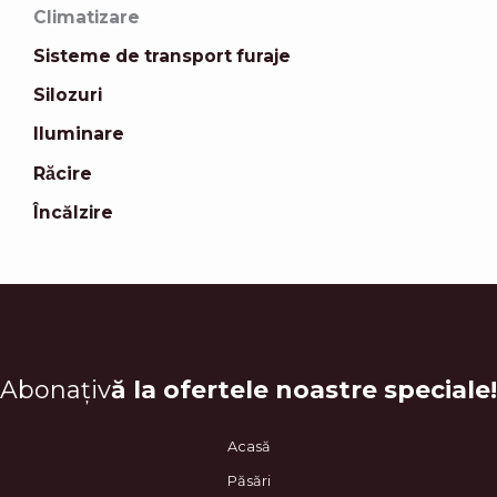
Climatizare
Sisteme de transport furaje
Silozuri
Iluminare
Răcire
Încălzire
Abonațiv
ă la ofertele noastre speciale!
Acasă
Păsări