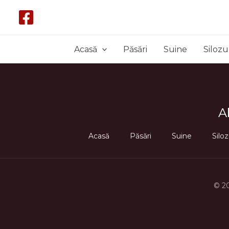
Skip
to
content
Acasă
Păsări
Suine
Silozu
A
Acasă
Păsări
Suine
Siloz
© 2