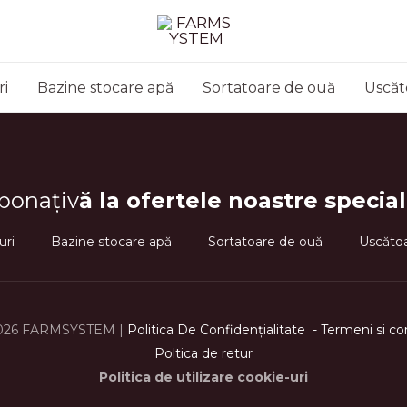
ri
Bazine stocare apă
Sortatoare de ouă
Uscăt
bonațiv
ă la ofertele noastre special
uri
Bazine stocare apă
Sortatoare de ouă
Uscătoa
026 FARMSYSTEM |
Politica De Confidenţialitate
-
Termeni si co
Poltica de retur
Politica de utilizare cookie-uri