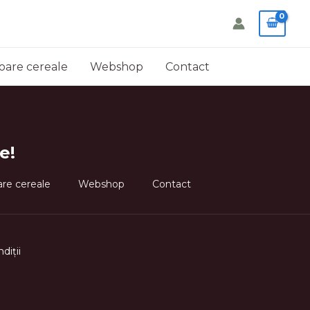
oare cereale
Webshop
Contact
e!
re cereale
Webshop
Contact
ndi
ţ
ii