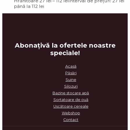
Hrănitoare
27
lei
–
112
lei
Interval de prețuri: 27 lei
până la 112 lei
Abonațiv
ă la ofertele noastre
speciale!
Acasă
Păsări
Suine
Silozuri
Bazine stocare apă
Sortatoare de ouă
Uscătoare cereale
Webshop
Contact