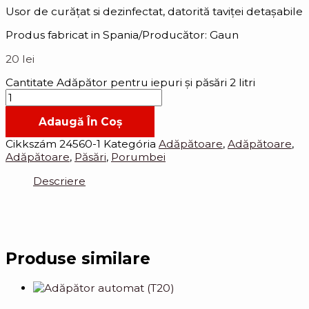
Usor de curățat si dezinfectat, datorită taviței detașabile
Produs fabricat in Spania/Producător: Gaun
20
lei
Cantitate Adăpător pentru iepuri și păsări 2 litri
Adaugă În Coș
Cikkszám
24560-1
Kategória
Adăpătoare
,
Adăpătoare
,
Adăpătoare
,
Păsări
,
Porumbei
Descriere
Produse similare