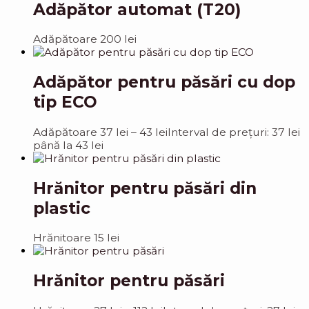
Adăpător automat (T20)
Adăpătoare
200
lei
Adăpător pentru păsări cu dop
tip ECO
Adăpătoare
37
lei
–
43
lei
Interval de prețuri: 37 lei
până la 43 lei
Hrănitor pentru păsări din
plastic
Hrănitoare
15
lei
Hrănitor pentru păsări