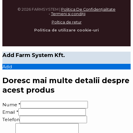
© 2026 FARMSYSTEM |
Politica De Confidenţialitate
-
Termeni si condi
ţ
ii
Poltica de retur
Politica de utilizare cookie-uri
Add Farm System Kft.
Add
Doresc mai multe detalii despre
acest produs
Nume
*
Email
*
Telefon