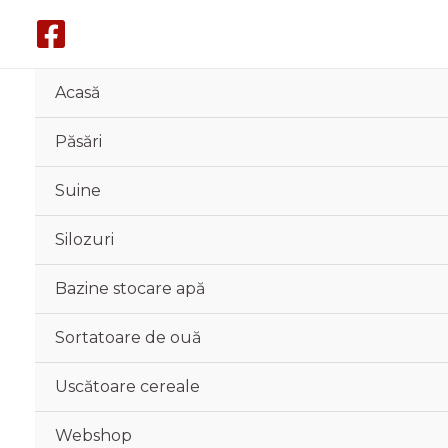
Skip
to
content
Acasă
Păsări
Suine
Silozuri
Bazine stocare apă
Sortatoare de ouă
Uscătoare cereale
Webshop