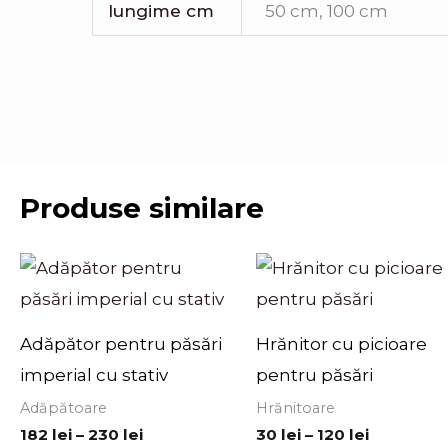
lungime cm
50 cm, 100 cm
Produse similare
Interval
Interval
de
de
prețuri:
prețuri:
182 lei
30 lei
până
până
Adăpător pentru păsări
Hrănitor cu picioare
la
la
imperial cu stativ
pentru păsări
230 lei
120 lei
Adăpătoare
Hrănitoare
182
lei
–
230
lei
30
lei
–
120
lei