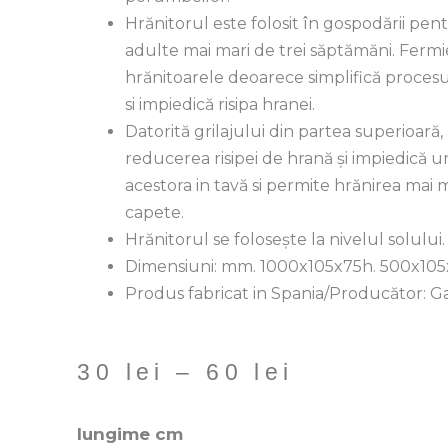
Hrănitorul este folosit în gospodării pen
adulte mai mari de trei săptămăni. Fermie
hrănitoarele deoarece simplifică procesu
si impiedică risipa hranei.
Datorită grilajului din partea superioară, 
reducerea risipei de hrană și impiedică u
acestora in tavă si permite hrănirea mai 
capete.
Hrănitorul se folosește la nivelul solului.
Dimensiuni: mm. 1000x105x75h. 500x10
Produs fabricat in Spania/Producător: 
Interval
30
lei
–
60
lei
de
Cantitate
lungime cm