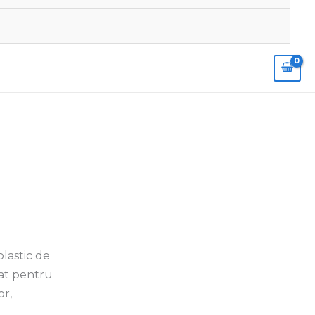
plastic de
ndat pentru
or,