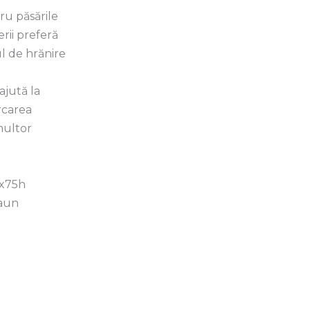
tru păsările
rii preferă
l de hrănire
ajută la
rcarea
multor
5x75h
Gaun