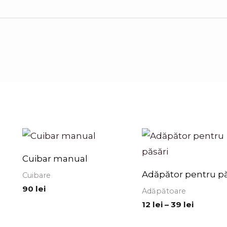
Interval
de
prețuri:
Cuibar manual
12 lei
până
Adăpător pentru pă
Cuibare
la
90
lei
39 lei
Adăpătoare
12
lei
–
39
lei