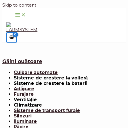
Skip to content
Găini ouătoare
Cuibare automate
Sisteme de crestere la volieră
Sisteme de crestere la baterii
Adăpare
Furajare
Ventilație
Climatizare
Sisteme de transport furaje
Silozuri
Iluminare
Răcire