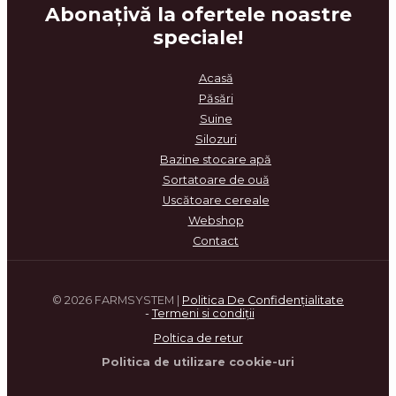
Abonațiv
ă la ofertele noastre
speciale!
Acasă
Păsări
Suine
Silozuri
Bazine stocare apă
Sortatoare de ouă
Uscătoare cereale
Webshop
Contact
© 2026 FARMSYSTEM |
Politica De Confidenţialitate
-
Termeni si condi
ţ
ii
Poltica de retur
Politica de utilizare cookie-uri