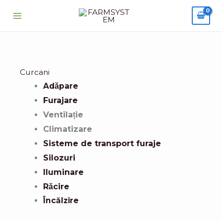
Skip
to
content
Curcani
Adăpare
Furajare
Ventilație
Climatizare
Sisteme de transport furaje
Silozuri
Iluminare
Răcire
Încălzire