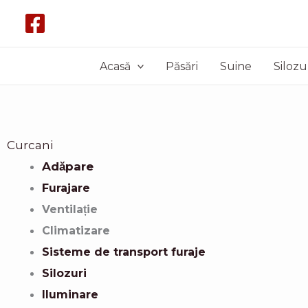
Skip
to
content
Acasă
Păsări
Suine
Silozu
Curcani
Adăpare
Furajare
Ventilație
Climatizare
Sisteme de transport furaje
Silozuri
Iluminare