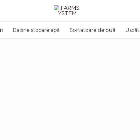
ri
Bazine stocare apă
Sortatoare de ouă
Uscăt