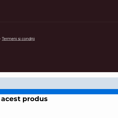
-
Termeni si condi
ţ
ii
 acest produs