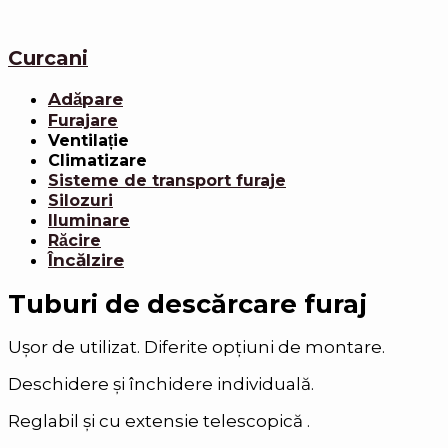
Curcani
Adăpare
Furajare
Ventilație
Climatizare
Sisteme de transport furaje
Silozuri
Iluminare
Răcire
Încălzire
Tuburi de descărcare furaj
Ușor de utilizat. Diferite opțiuni de montare.
Deschidere și închidere individuală.
Reglabil și cu extensie telescopică .