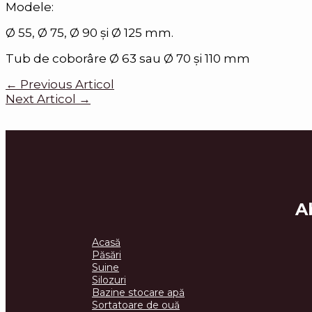
Modele:
Ø 55, Ø 75, Ø 90 și Ø 125 mm.
Tub de coborâre Ø 63 sau Ø 70 și 110 mm
←
Previous Articol
Next Articol
→
A
Acasă
Păsări
Suine
Silozuri
Bazine stocare apă
Sortatoare de ouă